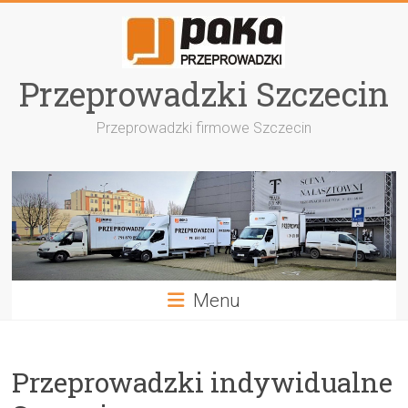
Przejdź
do
treści
Przeprowadzki Szczecin
Przeprowadzki firmowe Szczecin
Menu
Przeprowadzki indywidualne